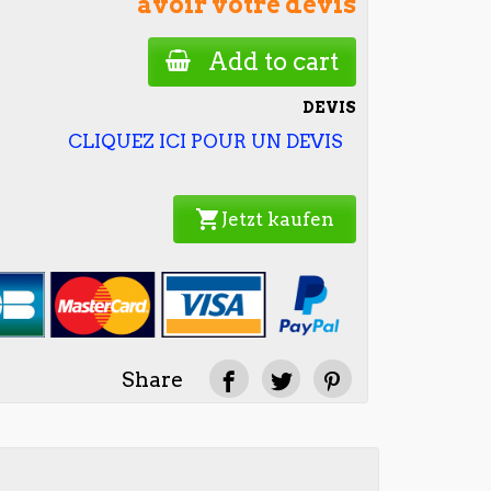
avoir votre devis
Add to cart
DEVIS
CLIQUEZ ICI POUR UN DEVIS
shopping_cart
Jetzt kaufen
Share