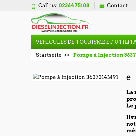
Call us:
0236475108
Contact
VEHICULES DE TOURISME ET UTILIT
Startseite
Pompe à Injection 363
e
La 
pro
Le 
liv
not
mêm