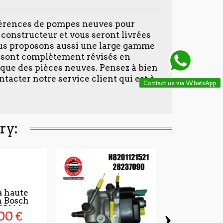
férences de pompes neuves pour
constructeur et vous seront livrées
nous proposons aussi une large gamme
s sont complètement révisés en
ique des pièces neuves. Pensez à bien
ntacter notre service client qui est à
Contact us via WhatsApp
ry:
 haute
n Bosch
10146
›
00 €