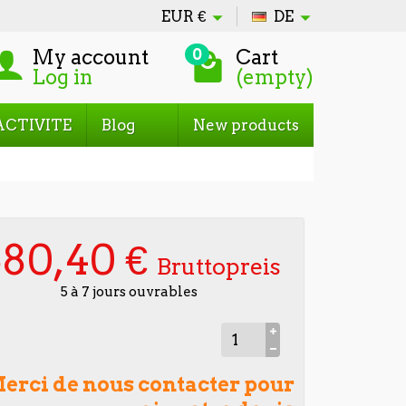
EUR
€
DE
My account
Cart
0
Log in
(empty)
ACTIVITE
Blog
New products
80,40 €
Bruttopreis
5 à 7 jours ouvrables
erci de nous contacter pour