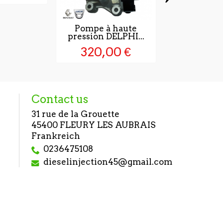
Pompe à haute
Injecteur bo
pression DELPHI...
044511604
320,00 €
285,0
Contact us
31 rue de la Grouette
45400 FLEURY LES AUBRAIS
Frankreich
0236475108
dieselinjection45@gmail.com