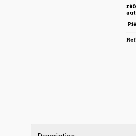
réf
aut
Piè
Re
Description