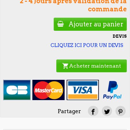
2 - 4 Jours après validation de la
commande
Ajouter au panier
DEVIS
CLIQUEZ ICI POUR UN DEVIS
shopping_cart
Acheter maintenant
Partager