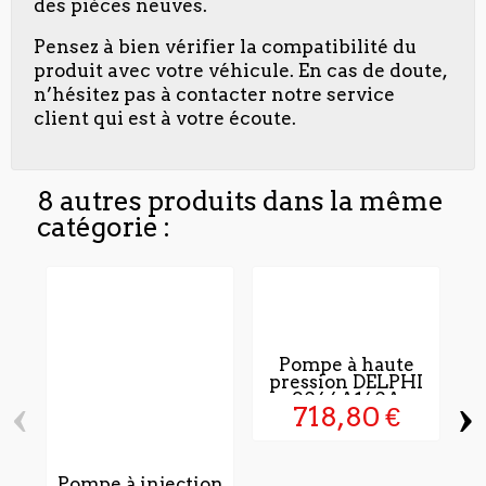
des pièces neuves.
Pensez à bien vérifier la compatibilité du
produit avec votre véhicule. En cas de doute,
n’hésitez pas à contacter notre service
client qui est à votre écoute.
8 autres produits dans la même
catégorie :
Pompe à haute
pression DELPHI
‹
›
9044A140A
718,80 €
K
d
Pompe à injection