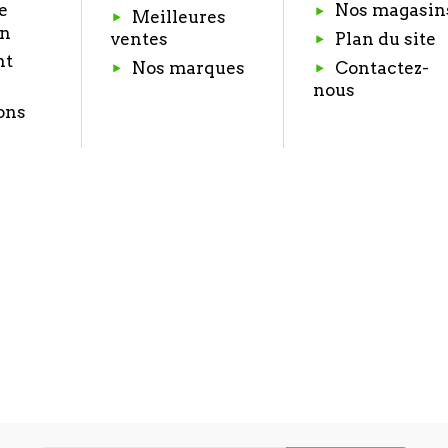
e
Nos magasin
Meilleures
on
Plan du site
ventes
nt
Nos marques
Contactez-
nous
ons