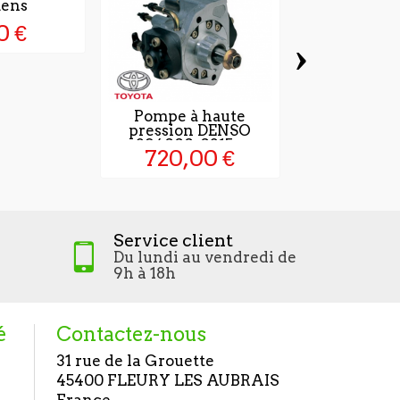
ens
0 €
›
Pompe à haute
Pompe à 
pression DENSO
pression
294000-0315...
044502
720,00 €
864,0
Service client
Du lundi au vendredi de
9h à 18h
é
Contactez-nous
31 rue de la Grouette
45400 FLEURY LES AUBRAIS