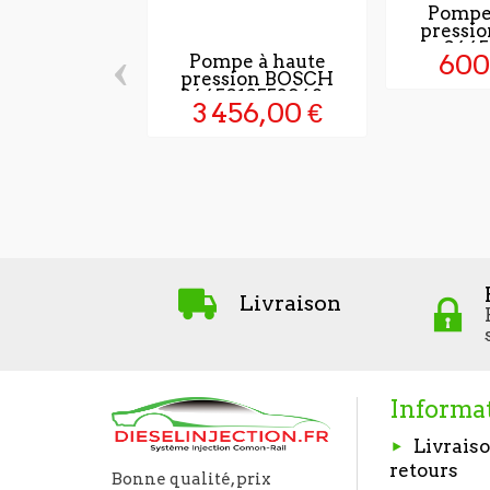
Pompe
pressi
0445
‹
600
Pompe à haute
pression BOSCH
0445010553948...
3 456,00 €
Livraison
Informa
Livraiso
retours
Bonne qualité, prix