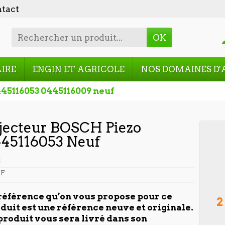
tact
OK
AIRE
ENGIN ET AGRICOLE
NOS DOMAINES D'
445116053 0445116009 neuf
jecteur BOSCH Piezo
45116053 Neuf
t
F
référence qu’on vous propose pour ce
2
duit est une référence neuve et originale.
produit vous sera livré dans son