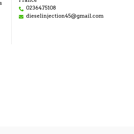
France
s
0236475108
dieselinjection45@gmail.com