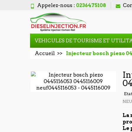
Appelez-nous :
0236475108
Con
VEHICULES DE TOURISME ET UTILIT
Accueil
Injecteur bosch piezo 0
In
04
Eta
NEU
La 
pro
Le 