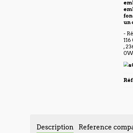
emb
emb
fon
un 
- R
116
, 2
0W0
Ré
Description
Reference compa