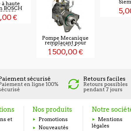
Siem
 à haute
on BOSCH
5,0
010321
,00 €
Pompe Mecanique
remplaçant pour
8640A080A
1 500,00 €
Paiement sécurisé
Retours faciles
Paiement en ligne 100%
Retours possibles
sécurisé
pendant 7 jours
tions
Nos produits
Notre sociét
ns et
Promotions
Mentions
légales
Nouveautés