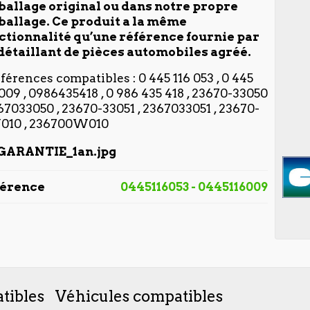
allage original ou dans notre propre
allage. Ce produit a la même
ctionnalité qu’une référence fournie par
détaillant de pièces automobiles agréé.
éférences compatibles : 0 445 116 053 , 0 445
 009 , 0986435418 , 0 986 435 418 , 23670-33050
367033050 , 23670-33051 , 2367033051 , 23670-
10 , 236700W010
férence
0445116053 - 0445116009
tibles
Véhicules compatibles