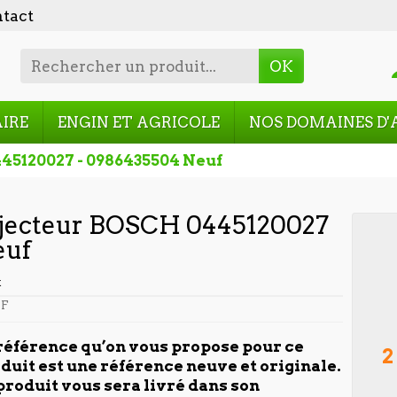
tact
OK
AIRE
ENGIN ET AGRICOLE
NOS DOMAINES D'
445120027 - 0986435504 Neuf
jecteur BOSCH 0445120027
euf
t
F
référence qu’on vous propose pour ce
2
duit est une référence neuve et originale.
produit vous sera livré dans son