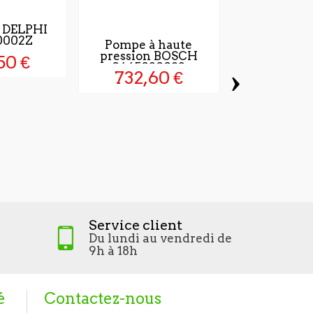
r DELPHI
0002Z
Pompe à haute
pression BOSCH
50 €
0445020082
›
732,60 €
Pompe à 
pression
044502050
1 089,
Service client
Du lundi au vendredi de
9h à 18h
é
Contactez-nous