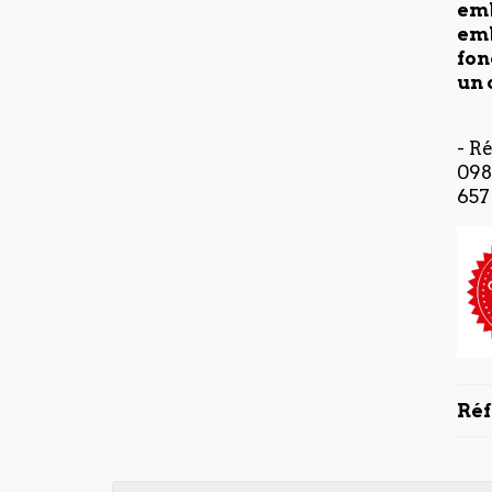
emb
emb
fon
un 
- R
098
657
Ré