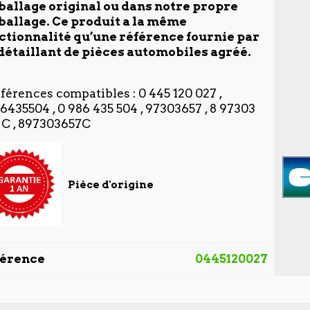
allage original ou dans notre
propre
allage. Ce produit a la même
ctionnalité qu’une référence fournie par
détaillant de pièces automobiles agréé.
éférences compatibles : 0 445 120 027 ,
6435504 , 0 986 435 504 , 97303657 , 8 97303
 C , 897303657C
Pièce d'origine
férence
0445120027