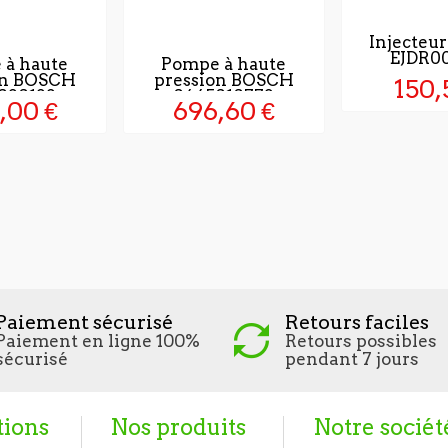
Injecteu
EJDR0
 à haute
Pompe à haute
on BOSCH
pression BOSCH
150,
020122
0445010773
,00 €
696,60 €
Paiement sécurisé
Retours faciles
Paiement en ligne 100%
Retours possibles
sécurisé
pendant 7 jours
tions
Nos produits
Notre sociét