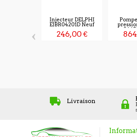
Injecteur DELPHI
Pompe
EJBR04201D Neuf
pressi
0445
‹
246,00 €
864
Livraison
Informa