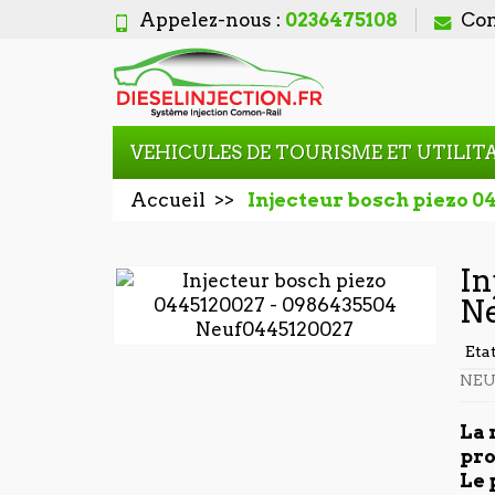
Appelez-nous :
0236475108
Con
VEHICULES DE TOURISME ET UTILIT
Accueil
Injecteur bosch piezo 0
In
N
Eta
NEU
La 
pro
Le 