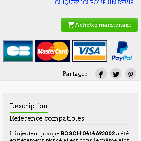
CLIQUEZ ICI POUR UN DEVIS
shopping_cart
Acheter maintenant
Partager
Description
Reference compatibles
L’injecteur pompe
BOSCH 0414693002
a été
entièrement révisé et est dans le même état