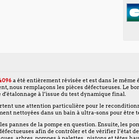
4096
a été entièrement révisée et est dans le même é
nt, nous remplaçons les pièces défectueuses. Le b
e d'étalonnage à l’issue du test dynamique final.
ortent une attention particulière pour le reconditio
ent nettoyées dans un bain à ultra-sons pour être te
u les pannes de la pompe en question. Ensuite, les p
s défectueuses afin de contrôler et de vérifier l’état
ues, arbres, pompes à palettes , pistons et têtes hau