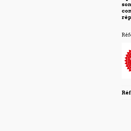
son
con
rép
Réf
Ré