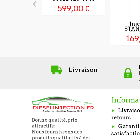
‹
599,00 €
Inj
STAN
321
169
Livraison
Informa
Livraiso
retours
Bonne qualité, prix
Garanti
attractifs;
Nous fournissons des
satisfacti
produits qualitatifs à des