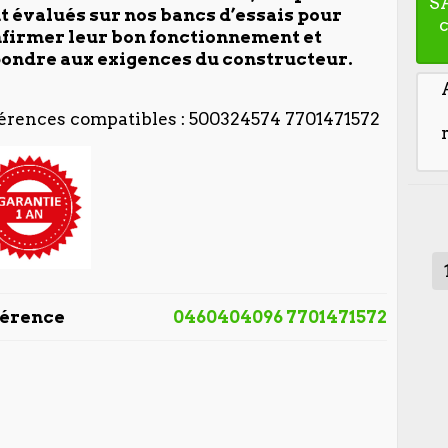
S
t évalués sur nos bancs d’essais pour
firmer leur bon fonctionnement et
ondre aux exigences du constructeur.
érences compatibles : 500324574 7701471572
férence
0460404096 7701471572