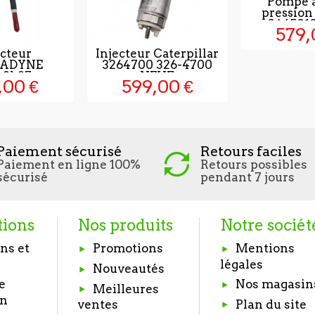
Pompe à
pressio
04450100
579,
ecteur
Injecteur Caterpillar
ADYNE
3264700 326-4700
48k87
NEUF
,00 €
599,00 €
Paiement sécurisé
Retours faciles
Paiement en ligne 100%
Retours possibles
sécurisé
pendant 7 jours
tions
Nos produits
Notre sociét
ns et
Promotions
Mentions
légales
Nouveautés
e
Nos magasin
Meilleures
on
Plan du site
ventes