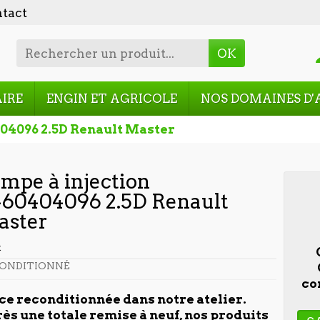
tact
OK
AIRE
ENGIN ET AGRICOLE
NOS DOMAINES D'
404096 2.5D Renault Master
mpe à injection
60404096 2.5D Renault
aster
t
ONDITIONNÉ
co
ce reconditionnée dans notre atelier.
ès une totale remise à neuf, nos produits