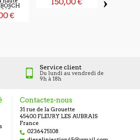
›
150,00 €
 haute
n BOSCH
45 -...
00 €
Pompe inj
BOSCH 047
886,2
Service client
Du lundi au vendredi de
9h à 18h
é
Contactez-nous
31 rue de la Grouette
45400 FLEURY LES AUBRAIS
France
s
0236475108
dieselinjection45@gmail.com