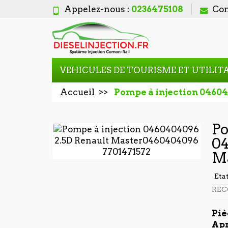
Appelez-nous :
0236475108
Con
VEHICULES DE TOURISME ET UTILIT
Accueil
Pompe à injection 0460
Po
04
M
Eta
REC
Piè
Apr