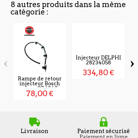
8 autres produits dans la même
catégorie :
‹
›
Injecteur DELPHI
28234058
334,80 €
Rampe de retour
P
injecteur Bosch
piezo CR6040
78,00 €
Livraison
Paiement sécurisé
Paiement en ligne