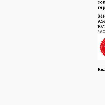
con
rép
Réf
A54
107
460
Ré