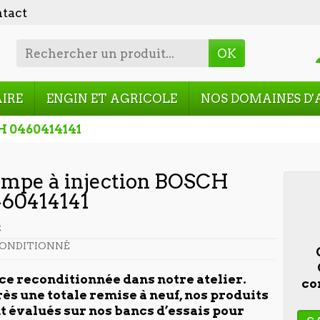
tact
OK
AIRE
ENGIN ET AGRICOLE
NOS DOMAINES D'
H 0460414141
mpe à injection BOSCH
60414141
t
ONDITIONNÉ
ce reconditionnée dans notre atelier.
co
ès une totale remise à neuf, nos produits
t évalués sur nos bancs d’essais pour