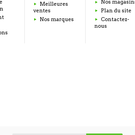
e
Nos magasin
Meilleures
on
Plan du site
ventes
nt
Nos marques
Contactez-
nous
ons