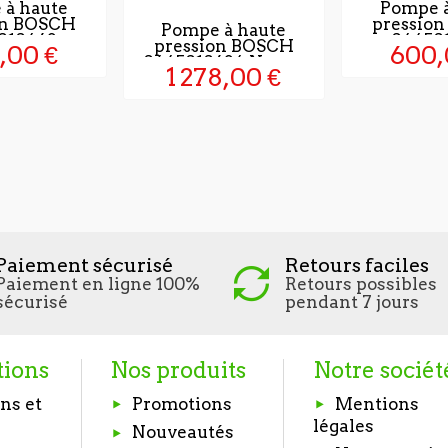
 à haute
Pompe à
on BOSCH
pressio
Pompe à haute
010463
04450
pression BOSCH
,00 €
600,
0445010634 Neuve
1 278,00 €
Paiement sécurisé
Retours faciles
Paiement en ligne 100%
Retours possibles
sécurisé
pendant 7 jours
tions
Nos produits
Notre sociét
ns et
Promotions
Mentions
légales
Nouveautés