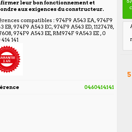
S
firmer leur bon fonctionnement et
ondre aux exigences du constructeur.
érences compatibles : 974F9 A543 EA, 974F9
3 EB, 974F9 A543 EC, 974F9 A543 ED, 1127478,
7608, 974F9 A543 EE, RM974F 9A543 EE , 0
 414 141
5
férence
0460414141