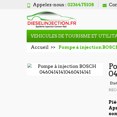
Appelez-nous :
0236475108
Con
VEHICULES DE TOURISME ET UTILIT
Accueil
Pompe à injection BOSC
Po
04
Eta
REC
Piè
Apr
son