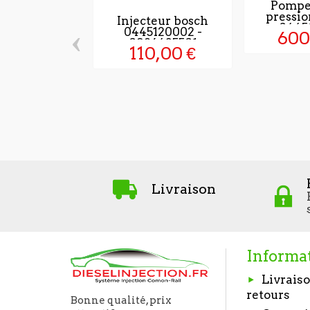
Pompe
pressi
Injecteur bosch
0445
‹
0445120002 -
600
0986435501
110,00 €
Livraison
Informa
Livraiso
retours
Bonne qualité, prix