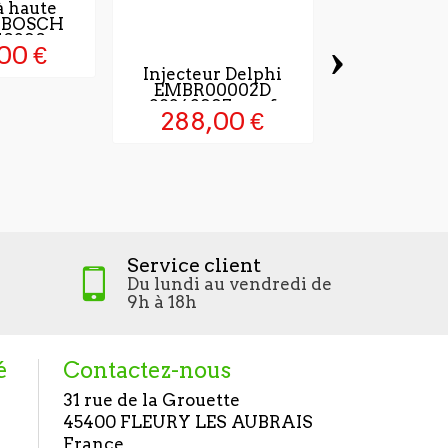
 haute
n BOSCH
10390
›
00 €
Injecteur Delphi
EMBR00002D
28342997 neuf
288,00 €
Pompe à 
pression
098643
703,0
Service client
Du lundi au vendredi de
9h à 18h
é
Contactez-nous
31 rue de la Grouette
45400 FLEURY LES AUBRAIS
France