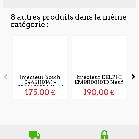
8 autres produits dans la même
catégorie :
‹
›
Injecteur bosch
Injecteur DELPHI
0445110141 -
EMBR00101D Neuf
0986435086 Neuf
175,00 €
190,00 €
P
r