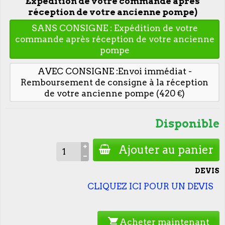
Expédition de votre commande après
réception de votre ancienne pompe)
SANS CONSIGNE : Expédition de votre
commande après réception de votre ancienne
pompe
AVEC CONSIGNE :Envoi immédiat -
Remboursement de consigne à la réception
de votre ancienne pompe (420 €)
Disponible
Ajouter au panier
DEVIS
CLIQUEZ ICI POUR UN DEVIS
shopping_cart
Acheter maintenant