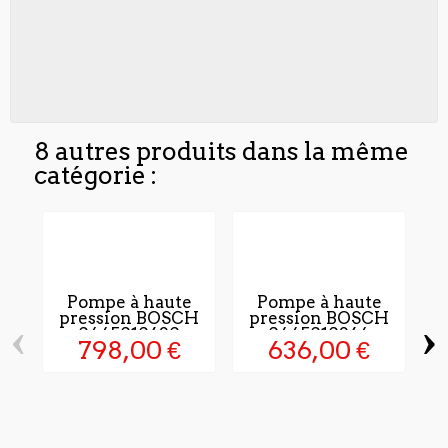
8 autres produits dans la même
catégorie :
Pompe à haute
Pompe à haute
pression BOSCH
pression BOSCH
‹
›
0445010620
0445010264
798,00 €
636,00 €
I