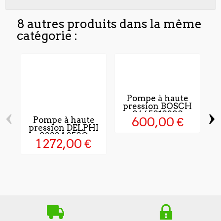
8 autres produits dans la même
catégorie :
Pompe à haute
pression BOSCH
‹
›
0445010390
600,00 €
Pompe à haute
pression DELPHI
9323A350G
1 272,00 €
P