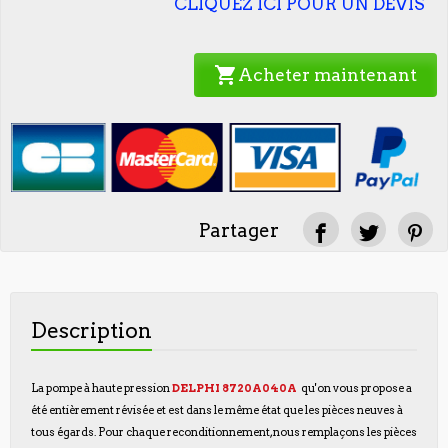
CLIQUEZ ICI POUR UN DEVIS
shopping_cart
Acheter maintenant
Partager
Description
La pompe à haute pression
DELPHI 8720A040A
qu'on vous propose a
été entièrement révisée et est dans le même état que les pièces neuves à
tous égards. Pour chaque reconditionnement, nous remplaçons les pièces