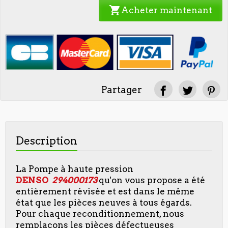
shopping_cart
Acheter maintenant
Partager
Description
La Pompe à haute pression
DENSO
294000173
qu'on vous propose a été
entièrement révisée et est dans le même
état que les pièces neuves à tous égards.
Pour chaque reconditionnement, nous
remplaçons les pièces défectueuses