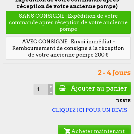
réception de votre ancienne pompe)
SANS CONSIGNE : Expédition de votre
commande après réception de votre ancienne
pompe
AVEC CONSIGNE : Envoi immédiat -
Remboursement de consigne à la réception
de votre ancienne pompe 200 €
2 - 4 Jours
Ajouter au panier
DEVIS
CLIQUEZ ICI POUR UN DEVIS
shopping_cart
Acheter maintenant