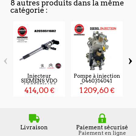
8 autres produits dans la même
catégorie :
‹
›
Injecteur
Pompe à injection
I
SIEMENS VDO
0460314041
A2C59511602
Remplaçente
414,00 €
1 209,60 €
Neuf
Livraison
Paiement sécurisé
Paiement en ligne