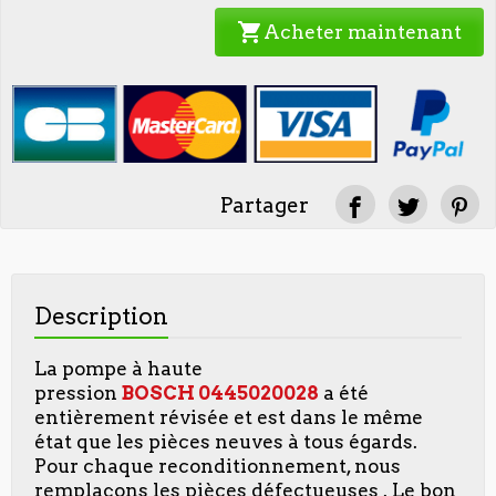
shopping_cart
Acheter maintenant
Partager
Description
La pompe à haute
pression
BOSCH
0445020028
a été
entièrement révisée et est dans le même
état que les pièces neuves à tous égards.
Pour chaque reconditionnement, nous
remplaçons les pièces défectueuses . Le bon