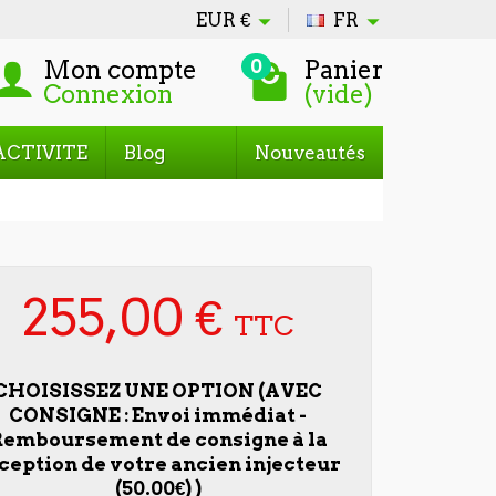
EUR
€
FR
Mon compte
Panier
0
Connexion
(vide)
ACTIVITE
Blog
Nouveautés
255,00 €
TTC
CHOISISSEZ UNE OPTION (AVEC
CONSIGNE : Envoi immédiat -
emboursement de consigne à la
ception de votre ancien injecteur
(50.00€) )