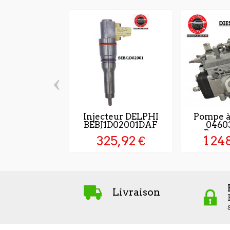
‹
Injecteur DELPHI
Pompe à
BEBJ1D02001DAF
0460
Remp
325,92 €
1 24
Livraison