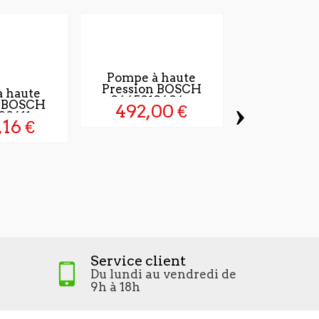
Pompe à haute
Pression BOSCH
 haute
0445010404...
›
n BOSCH
492,00 €
20611
,16 €
Injecteur
DCRI10
210,0
Service client
Du lundi au vendredi de
9h à 18h