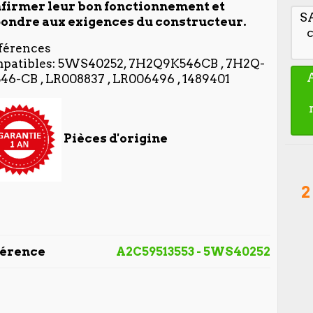
firmer leur bon fonctionnement et
S
ondre aux exigences du constructeur.
férences
patibles: 5WS40252, 7H2Q9K546CB , 7H2Q-
46-CB , LR008837 , LR006496 , 1489401
Pièces d'origine
2
férence
A2C59513553 - 5WS40252