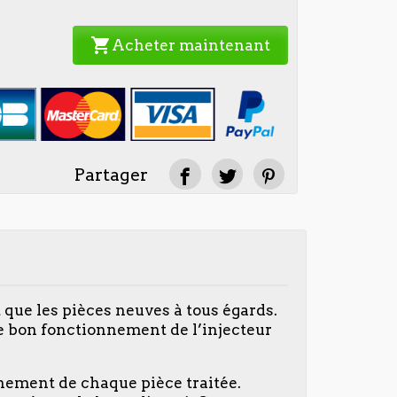
shopping_cart
Acheter maintenant
Partager
 que les pièces neuves à tous égards.
e bon fonctionnement de l’injecteur
nnement de chaque pièce traitée.