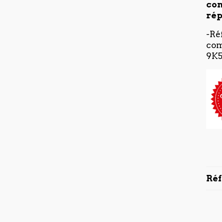
con
rép
-Ré
com
9K5
Ré