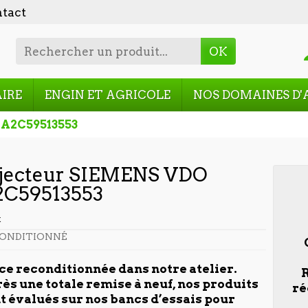
tact
OK
AIRE
ENGIN ET AGRICOLE
NOS DOMAINES D'
 A2C59513553
jecteur SIEMENS VDO
2C59513553
t
ONDITIONNÉ
ce reconditionnée dans notre atelier.
R
ès une totale remise à neuf, nos produits
ré
t évalués sur nos bancs d’essais pour