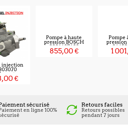
Pompe à haute
Pompe à
pression BOSCH
pressio
0986437438
04450
855,00 €
1 001
 injection
303070
laçente
8,00 €
Paiement sécurisé
Retours faciles
Paiement en ligne 100%
Retours possibles
sécurisé
pendant 7 jours