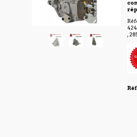
con
rép
Réf
424
,
28
Ré