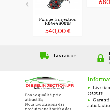
‹
680
Pompe à injection
R8444B081B
540,00 €
Livraison
Informa
Livraiso
retours
Bonne qualité, prix
Garanti
attractifs;
Nous fournissons des
satisfacti
produits qualitatifs à des