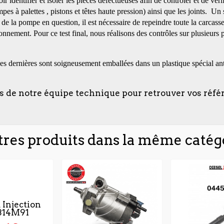
identifier et isoler les pièces défectueuses afin de contrôler et de véri
s à palettes , pistons et têtes haute pression) ainsi que les joints. Un s
t de la pompe en question, il est nécessaire de repeindre toute la carca
ionnement. Pour ce test final, nous réalisons des contrôles sur plusieurs 
es dernières sont soigneusement emballées dans un plastique spécial ant
s de notre équipe technique pour retrouver vos réfé
tres produits dans la même catégo
 Injection
314M91