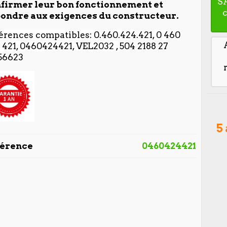
S
firmer leur bon fonctionnement et
ondre aux exigences du constructeur.
érences compatibles: 0.460.424.421, 0 460
 421, 0460424421, VEL2032 ,
504 2188 27
56623
5
férence
0460424421