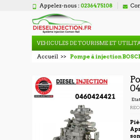
Appelez-nous :
0236475108
Con
VEHICULES DE TOURISME ET UTILIT
Accueil
Pompe à injection BOSC
Po
0
Eta
REC
Piè
Apr
son