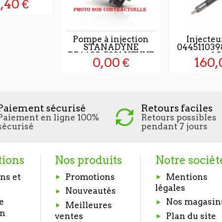
,40 €
Pompe à injection
Injecteu
STANADYNE
044511039
DB4429-5831 NEUVE
1.3.
0,00 €
160,
Paiement sécurisé
Retours faciles
Paiement en ligne 100%
Retours possibles
sécurisé
pendant 7 jours
tions
Nos produits
Notre sociét
ns et
Promotions
Mentions
légales
Nouveautés
e
Nos magasin
Meilleures
on
Plan du site
ventes