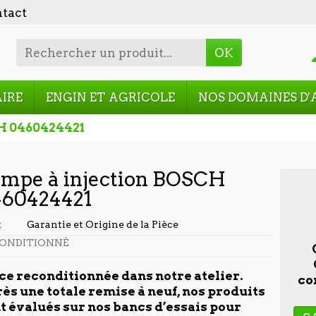
tact
OK
AIRE
ENGIN ET AGRICOLE
NOS DOMAINES D'
H 0460424421
mpe à injection BOSCH
460424421
t
Garantie et Origine de la Pièce
ONDITIONNÉ
ce reconditionnée dans notre atelier.
co
ès une totale remise à neuf, nos produits
t évalués sur nos bancs d’essais pour