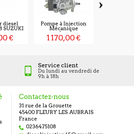
›
r diesel
Pompe à Injection
Pompe a in
8 SUZUKI
Mécanique
golf 1l9
..
remplaçante...
046040
00 €
1 170,00 €
410,0
Service client
Du lundi au vendredi de
9h à 18h
é
Contactez-nous
31 rue de la Grouette
45400 FLEURY LES AUBRAIS
France
s
0236475108