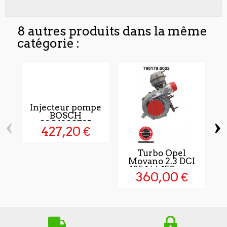
8 autres produits dans la même
catégorie :
Injecteur pompe
BOSCH
‹
›
03G1300735
427,20 €
Turbo Opel
I
Movano 2.3 DCI
125 146 150 cv,...
360,00 €