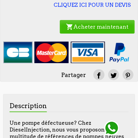
CLIQUEZ ICI POUR UN DEVIS
shopping_cart
Acheter maintenant
Partager
Description
Une pompe défectueuse? Chez
DieselInjection, nous vous proposons une
multitude de références de pompes neuves