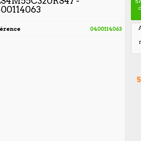
ES4M55C320RS47 -
S
400114063
férence
0400114063
5