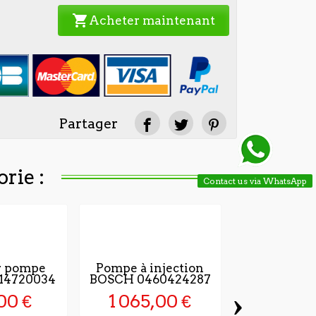
shopping_cart
Acheter maintenant
Partager
rie :
Contact us via WhatsApp
r pompe
Pompe à injection
14720034
BOSCH 0460424287
›
00 €
1 065,00 €