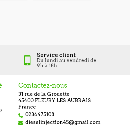
Pompe à 
pression 
A2C83489
912,0
Service client
Du lundi au vendredi de
9h à 18h
é
Contactez-nous
31 rue de la Grouette
45400 FLEURY LES AUBRAIS
France
s
0236475108
dieselinjection45@gmail.com