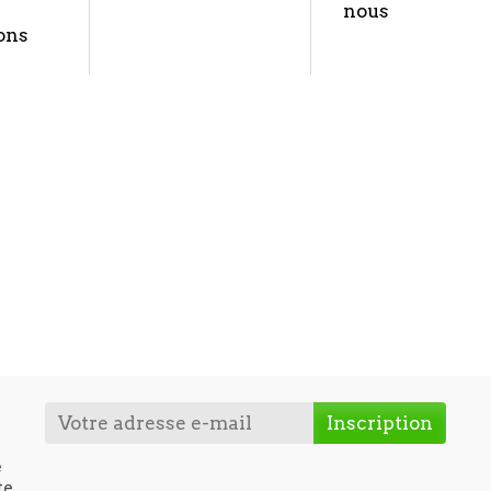
nous
ons
e
te.