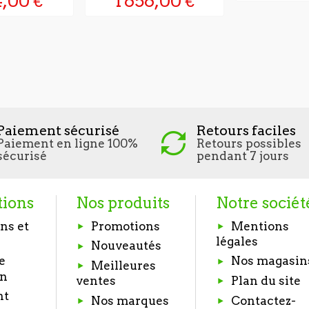
4,00 €
1 656,00 €
Paiement sécurisé
Retours faciles
Paiement en ligne 100%
Retours possibles
sécurisé
pendant 7 jours
tions
Nos produits
Notre sociét
ns et
Promotions
Mentions
légales
Nouveautés
e
Nos magasin
Meilleures
on
Plan du site
ventes
nt
Nos marques
Contactez-