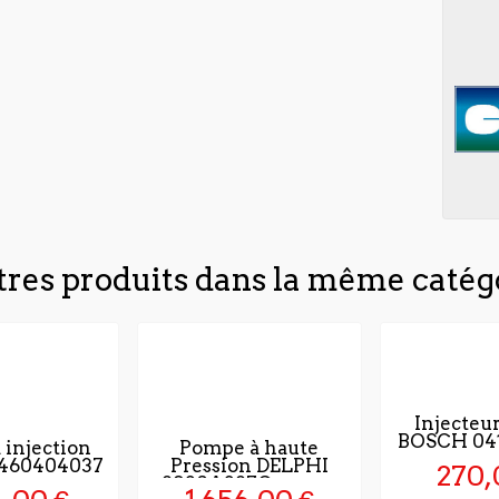
tres produits dans la même catégo
Injecteu
BOSCH 04
 injection
Pompe à haute
460404037
Pression DELPHI
270,
8920A387G neuve