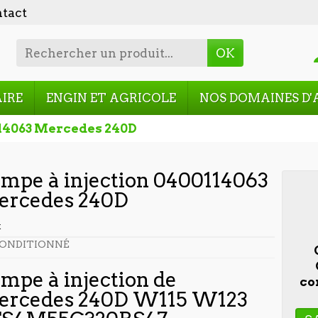
tact
OK
AIRE
ENGIN ET AGRICOLE
NOS DOMAINES D'
114063 Mercedes 240D
mpe à injection 0400114063
ercedes 240D
t
ONDITIONNÉ
mpe à injection de
co
ercedes 240D W115 W123