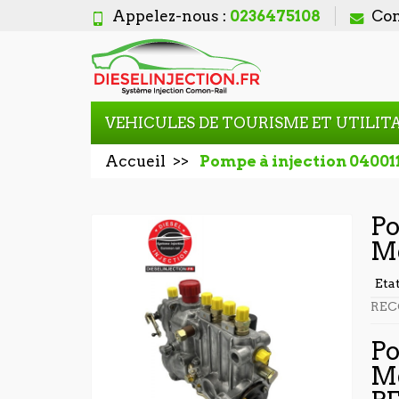
Appelez-nous :
0236475108
Con
VEHICULES DE TOURISME ET UTILIT
Accueil
Pompe à injection 0400
Po
M
Eta
REC
Po
M