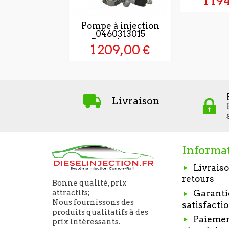
1 19
Pompe à injection
0460313015
Remplaçente
1 209,00 €
Livraison
Informa
Livraiso
retours
Bonne qualité, prix
Garanti
attractifs;
Nous fournissons des
satisfacti
produits qualitatifs à des
Paieme
prix intéressants.