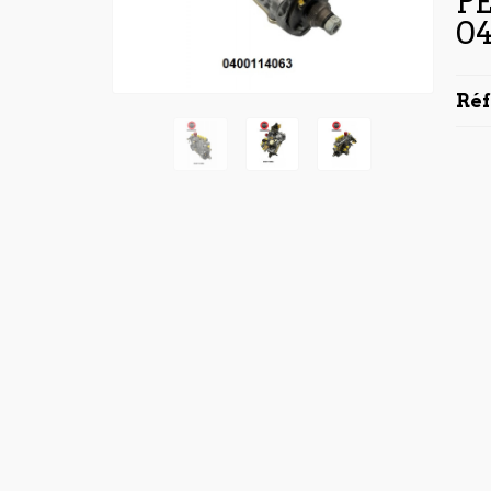
P
0
Ré