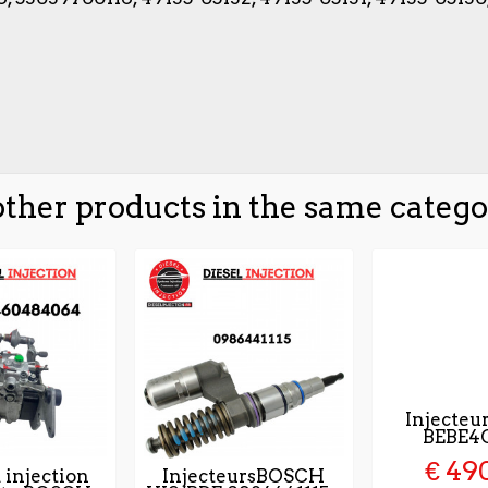
other products in the same catego
Injecteu
BEBE4C
€ 49
 injection
InjecteursBOSCH