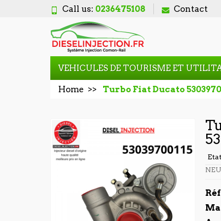
Call us:
0236475108
Contact
VEHICULES DE TOURISME ET UTILIT
Home
Turbo Fiat Ducato 5303970
Tu
53
Eta
NEU
Ré
Ma