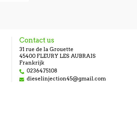
pression
294000
€ 589
Contact us
31 rue de la Grouette
45400 FLEURY LES AUBRAIS
Frankrijk
0236475108
dieselinjection45@gmail.com