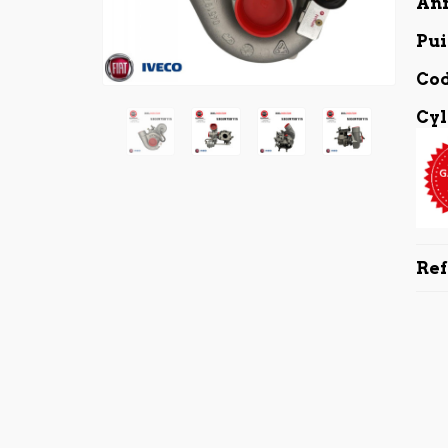
An
Pui
Co
Cyl
Re