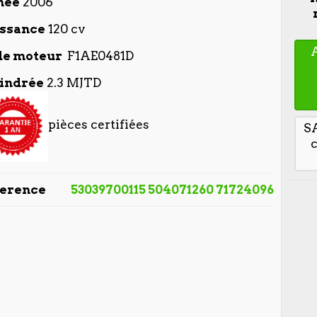
née
2006
ssance
120 cv
de moteur
F1AE0481D
indrée
2.3 MJTD
pièces certifiées
S
ference
53039700115 504071260 71724096