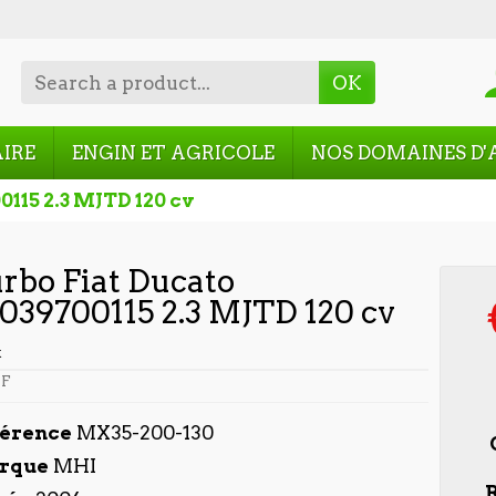
OK
AIRE
ENGIN ET AGRICOLE
NOS DOMAINES D'
0115 2.3 MJTD 120 cv
rbo Fiat Ducato
039700115 2.3 MJTD 120 cv
t
F
férence
MX35-200-130
rque
MHI
R