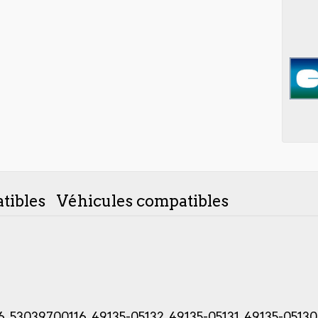
tibles
Véhicules compatibles
, 53039700116, 49135-05132, 49135-05131, 49135-05130