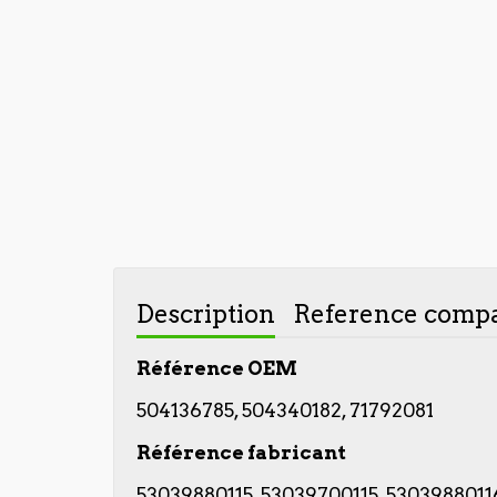
Description
Reference compa
Référence OEM
504136785, 504340182, 71792081
Référence fabricant
53039880115, 53039700115, 53039880116