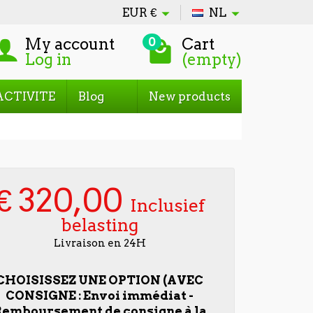
EUR
€
NL
My account
Cart
0
Log in
(empty)
ACTIVITE
Blog
New products
€ 320,00
Inclusief
belasting
Livraison en 24H
CHOISISSEZ UNE OPTION (AVEC
CONSIGNE : Envoi immédiat -
emboursement de consigne à la