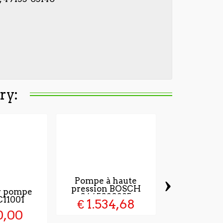
ry:
›
Pompe à haute
pression BOSCH
r pompe
0445020285
11001
€ 1.534,68
0,00
Pompe à 