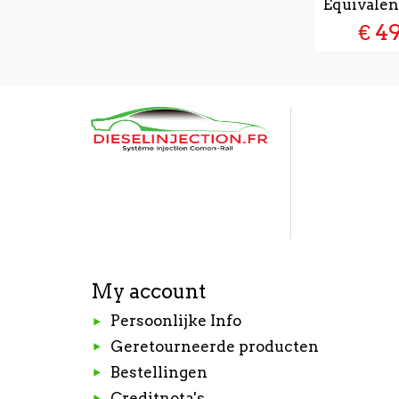
Équivalen
€ 4
My account
Persoonlijke Info
Geretourneerde producten
Bestellingen
Creditnota's