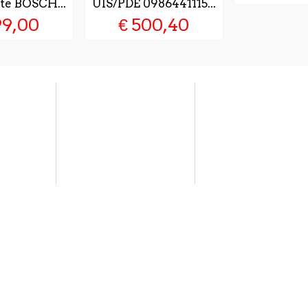
te BOSCH...
UIS/PDE 0986441115...
99,00
€ 500,40