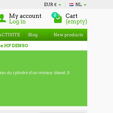
EUR
€
NL
My account
Cart
0
Log in
(empty)
ACTIVITE
Blog
New products
e HP DENSO
ion du cylindre d'un moteur diesel. Il
in de réduire la consommation d'énergie