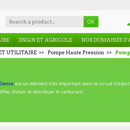
OK
AIRE
ENGIN ET AGRICOLE
NOS DOMAINES D'
ET UTILITAIRE
Pompe Haute Pression
Pomp
 Denso
est un élément très important dans le circuit d'inject
ier, diviser et distribuer le carburant.
is les années 2000 sont équipés de pompes haute pression.
t transféré aux injecteurs est d'une précision optimale af