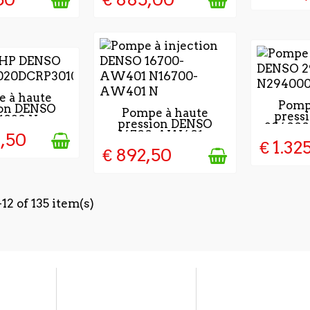
OURS APRÈS
 à haute
2 À 4 
Pomp
ion DENSO
IDATION DE
2 À 4 JOURS APRÈS
Pompe à haute
press
LA VAL
1020 Neuve
OMMENDE
pression DENSO
LA VALIDATION DE
294000
LA C
16700-AW401...
2,50
LA COMMENDE
€ 1.32
€ 892,50
12 of 135 item(s)