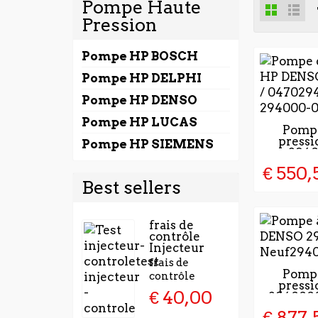
Pompe Haute
Fonctionnement de la pompe d'inject
Pression
La fonction de la pompe à carburant él
Pompe HP BOSCH
conditions de fonctionnement spécifiqu
Pompe HP DELPHI
Pompe HP DENSO
Le carburant est livré aux injecteurs, q
Pompe HP LUCAS
2 À 4 J
Pompe
Il existe deux types de pompes à carb
press
LA VAL
Pompe HP SIEMENS
294
LA C
la pompe installée dans la condui
€ 550,
la pompe immergée dans le réservoi
Best sellers
frais de
contrôle
Injecteur
frais de
2 À 4 J
Pompe
contrôle
press
LA VAL
€ 40,00
294000
LA C
€ 877,