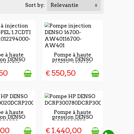
Sort by:
Relevantie
 réservoir au moteur, en fonction des
JOURS APRÈS
2 À 4 JOURS APRÈS
e à haute
Pompe à haute
ion DENSO
pression DENSO
IDATION DE
LA VALIDATION DE
0001012
16700-AW401
OMMENDE
LA COMMENDE
,50
€ 550,50
tuellement la plus utilisée.
JOURS APRÈS
2 À 4 JOURS APRÈS
e à haute
Pompe à haute
ion DENSO
pression DENSO
IDATION DE
LA VALIDATION DE
00020 -...
DCRP300780 -...
OMMANDE
LA COMMENDE
,00
€ 1.440,00