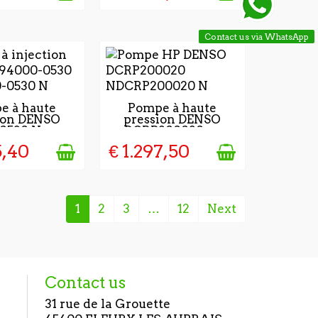
Contact us via WhatsApp
JOURS APRÈS
2 À 4 JOURS APRÈS
e à haute
Pompe à haute
ion DENSO
pression DENSO
IDATION DE
LA VALIDATION DE
0530 Neuve
DCRP200020 -...
OMMENDE
LA COMMENDE
5,40
€ 1.297,50
1
2
3
…
12
Next
Contact us
31 rue de la Grouette