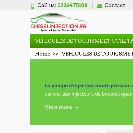
Call us:
0236475108
Contact
VEHICULES DE TOURISME ET UTILIT
Home
VEHICULES DE TOURISME 
La pompe d'injection haute pression
permet aux injecteurs de booster, quantif
La plupart des véhicules produits depu
View more
Cela signifie que le dosage du carburan
et la pollution de l'air
.