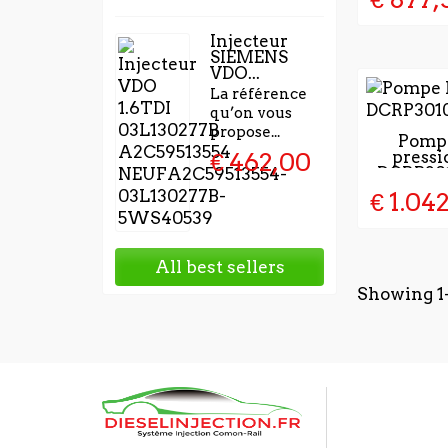
Injecteur
SIEMENS
VDO...
La référence
qu’on vous
propose...
2 À 4 J
Pompe
press
€ 462,00
LA VAL
DCRP30
LA C
€ 1.04
All best sellers
Showing 1-