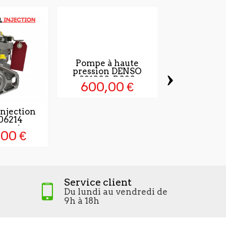
Pompe à haute
›
pression DENSO
221000-R020
600,00 €
njection
Injecteur
06214
DCRI10565
çente
,00 €
425,0
Service client
Du lundi au vendredi de
9h à 18h