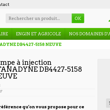
tact
OK
AIRE
ENGIN ET AGRICOLE
NOS DOMAINES D'
NADYNE DB4427-5158 NEUVE
mpe à injection
TANADYNE DB4427-5158
EUVE
t
F
référence qu’on vous propose pour ce