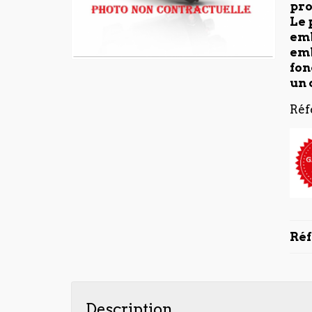
pro
Le 
emb
emb
fon
un 
Réf
Ré
Description