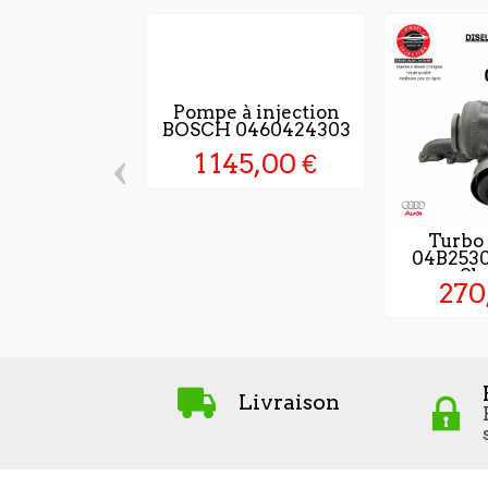
Pompe à injection
BOSCH 0460424303
‹
1 145,00 €
Turbo
04B253
Sko
270
Livraison