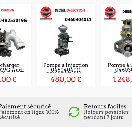
 charger
Pompe à injection
Pompe à i
019G Audi
0460404011
04603
da...
PEUGEOT 604...
Rempla
,00 €
480,00 €
1 248
Paiement sécurisé
Retours faciles
Paiement en ligne 100%
Retours possibles
sécurisé
pendant 7 jours