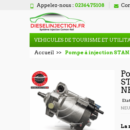
Appelez-nous :
0236475108
Con
VEHICULES DE TOURISME ET UTILIT
Accueil
Pompe à injection STA
Po
S
N
Eta
NEU
La 