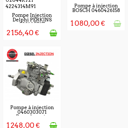
RUPTURE DE STOCK
Pompe à injection
BOSCH 0460426158
2 - 3 JOURS APRÈS
Pompe Injection
Delphi PERKINS
VALIDATION DE LA
1 080,00 €
8921A571T
COMMANDE
2 156,40 €
2-3JOURS APRÉS
Pompe à injection
0460303071
VALIDATION DE LA
Remplaçente
COMMAND
1 248,00 €