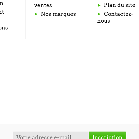
on
Plan du site
ventes
nt
Nos marques
Contactez-
nous
ons