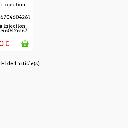
OURS APRÉS
 injection
0460426167
IDATION DE
OMMANDE
0 €
-1 de 1 article(s)