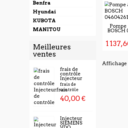
Benfra
Hyundai
KUBOTA
5 À 7 J
Pompe à
MANITOU
BOSCH 
LA VAL
LA C
1 137,6
Meilleures
ventes
Affichage 1
frais de
contrôle
Injecteur
frais de
contrôle
40,00 €
Injecteur
SIEMENS
VDO...