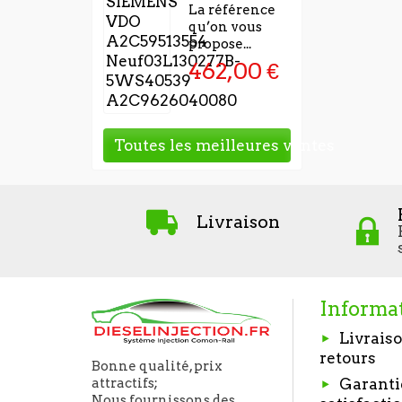
La référence
qu’on vous
propose...
462,00 €
Toutes les meilleures ventes
Livraison
Informa
Livraiso
retours
Bonne qualité, prix
Garanti
attractifs;
Nous fournissons des