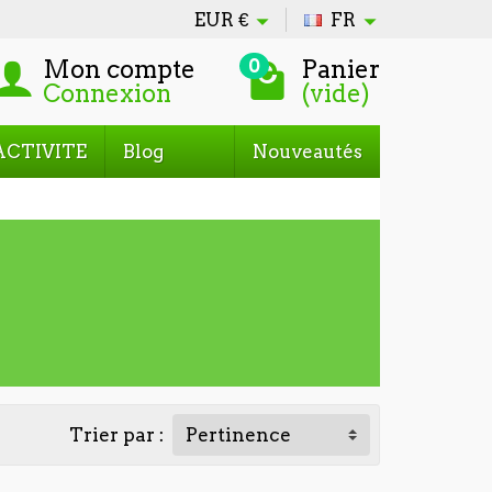
EUR
€
FR
Mon compte
Panier
0
Connexion
(vide)
ACTIVITE
Blog
Nouveautés
Trier par :
Pertinence