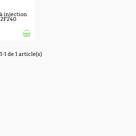
E DE STOCK
 injection
32F240
-1 de 1 article(s)