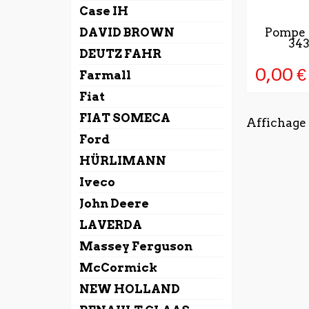
Case IH
RUPTUR
DAVID BROWN
Pompe à
34
DEUTZ FAHR
0,00 €
Farmall
Fiat
FIAT SOMECA
Affichage 1
Ford
HÜRLIMANN
Iveco
John Deere
LAVERDA
Massey Ferguson
McCormick
NEW HOLLAND