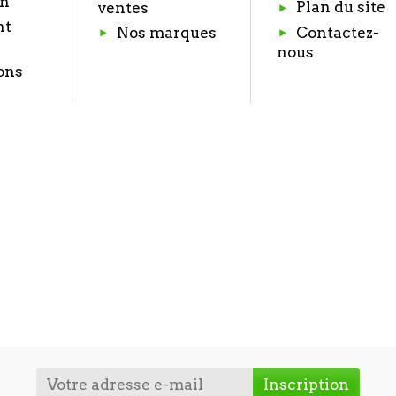
on
Plan du site
ventes
nt
Nos marques
Contactez-
nous
ons