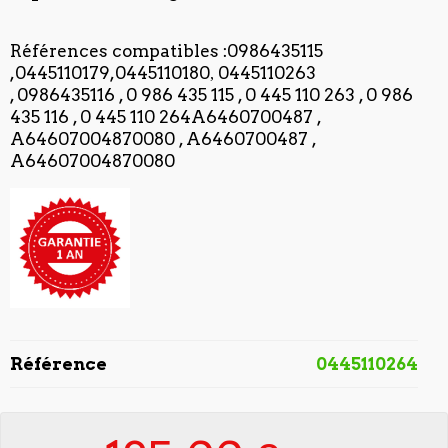
Références compatibles :
0986435115
,0445110179,0445110180
0445110263
,
, 0986435116 , 0 986 435 115 , 0 445 110 263 , 0 986
435 116 , 0 445 110 264A6460700487 ,
A64607004870080 , A6460700487 ,
A64607004870080
Référence
0445110264