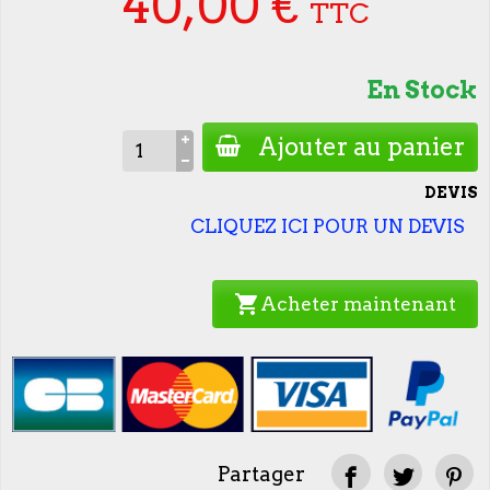
40,00 €
TTC
En Stock
Ajouter au panier
DEVIS
CLIQUEZ ICI POUR UN DEVIS
shopping_cart
Acheter maintenant
Partager