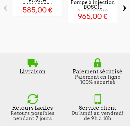
BOSCH
‹
›
Pompe à injection
0414693006
BOSCH
585,00 €
0460424062
965,00 €
P
Livraison
Paiement sécurisé
Paiement en ligne
100% sécurisé
Retours faciles
Service client
Retours possibles
Du lundi au vendredi
pendant 7 jours
de 9h à 18h