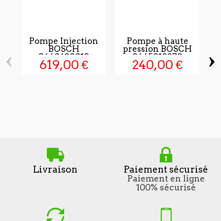
Pompe Injection
Pompe à haute
BOSCH
pression BOSCH
‹
›
9460620019
0445010279
619,00 €
240,00 €
P
Livraison
Paiement sécurisé
Paiement en ligne
100% sécurisé