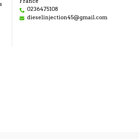
France
s
0236475108
dieselinjection45@gmail.com