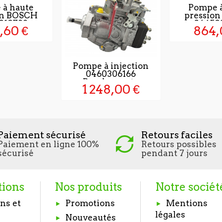
 à haute
Pompe à
on BOSCH
pressio
010788
04450
,60 €
864,
Pompe à injection
0460306166
Remlpaçente
1 248,00 €
Paiement sécurisé
Retours faciles
Paiement en ligne 100%
Retours possibles
sécurisé
pendant 7 jours
tions
Nos produits
Notre sociét
ns et
Promotions
Mentions
légales
Nouveautés