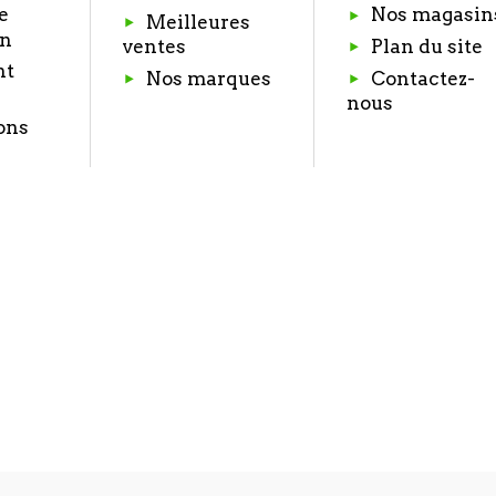
e
Nos magasin
Meilleures
on
Plan du site
ventes
nt
Nos marques
Contactez-
nous
ons