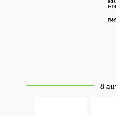
ada
HDI
Ré
8 au