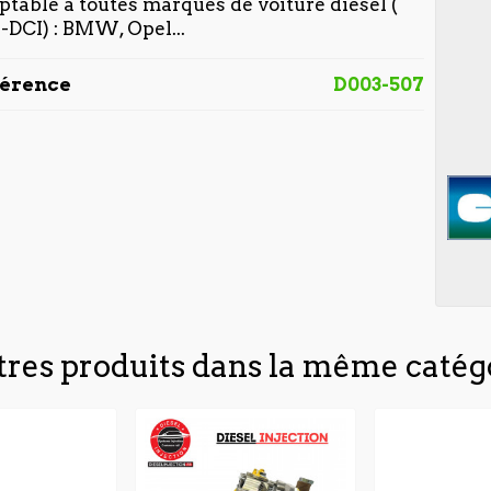
ptable à toutes marques de voiture diesel (
-DCI) : BMW, Opel...
férence
D003-507
tres produits dans la même catégo