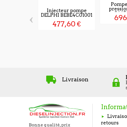
Pompe
pressi
Injecteur pompe
0445
‹
DELPHI BEBE4C01001
696
477,60 €
Livraison
Informa
Livraiso
retours
Bonne qualité, prix