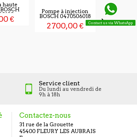
 haute
n BOSCH
Pompe à injection
20109
›
BOSCH 0470506018
00 €
Contact us via WhatsApp
2 700,00 €
Pompe à in
BOSCH 047
4 476,
Service client
Du lundi au vendredi de
9h à 18h
é
Contactez-nous
31 rue de la Grouette
45400 FLEURY LES AUBRAIS