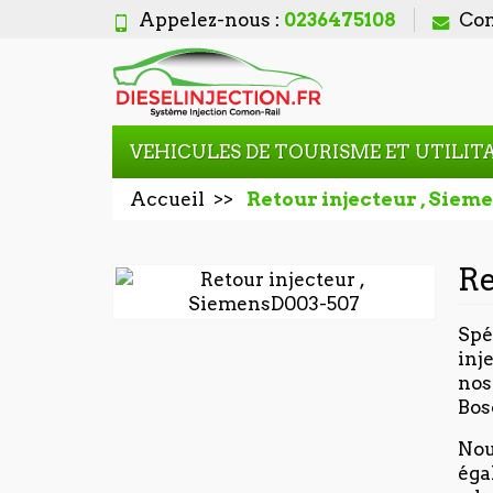
Appelez-nous :
0236475108
Con
VEHICULES DE TOURISME ET UTILIT
Accueil
Retour injecteur , Siem
Re
Spé
inj
nos
Bos
Nou
éga