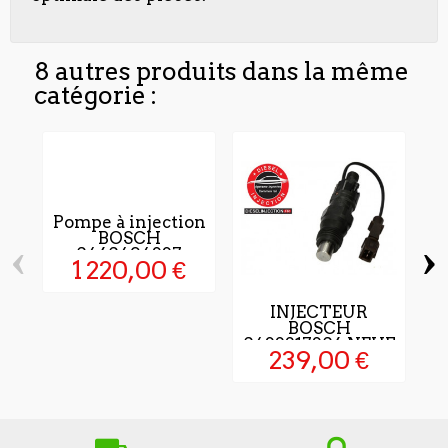
8 autres produits dans la même
catégorie :
Pompe à injection
BOSCH
‹
›
0460494337
1 220,00 €
INJECTEUR
P
BOSCH
0432217306 NEUF
239,00 €