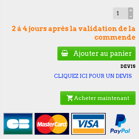
2 à 4 jours après la validation de la
commende
Ajouter au panier
DEVIS
CLIQUEZ ICI POUR UN DEVIS
shopping_cart
Acheter maintenant