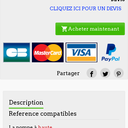
CLIQUEZ ICI POUR UN DEVIS
shopping_cart
Acheter maintenant
Partager
Description
Reference compatibles
La pompe à
haute