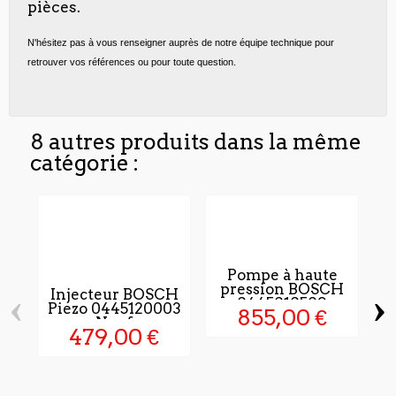
pièces.
N'hésitez pas à vous renseigner auprès de notre équipe technique pour
retrouver vos références ou pour toute question.
8 autres produits dans la même
catégorie :
Pompe à haute
pression BOSCH
‹
›
Injecteur BOSCH
0445010509
Piezo 0445120003
855,00 €
Neuf
479,00 €
C