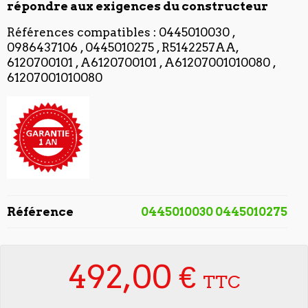
répondre aux exigences du constructeur
Références compatibles : 0445010030 ,
0986437106 , 0445010275 , R5142257AA,
6120700101 , A6120700101 , A61207001010080 ,
61207001010080
Référence
0445010030 0445010275
492,00 €
TTC