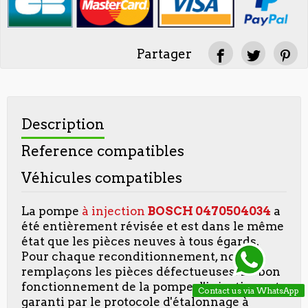
Partager
Description
Reference compatibles
Véhicules compatibles
La pompe
à injection
BOSCH
0470504034
a
été entièrement révisée et est dans le même
état que les pièces neuves à tous égards.
Pour chaque reconditionnement, nous
remplaçons les pièces défectueuses. Le bon
fonctionnement de la pompe d'injection est
Contact us via WhatsApp
garanti par le protocole d'étalonnage à