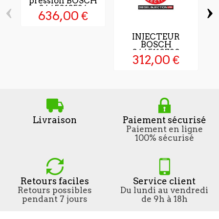
pression BOSCH
‹
›
0445010534
636,00 €
INJECTEUR
BOSCH
0445110720
312,00 €
8983320590 NEUF
Livraison
Paiement sécurisé
Paiement en ligne
100% sécurisé
Retours faciles
Service client
Retours possibles
Du lundi au vendredi
pendant 7 jours
de 9h à 18h