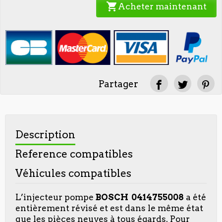
shopping_cart
Acheter maintenant
Partager
Description
Reference compatibles
Véhicules compatibles
L’injecteur pompe
BOSCH 0414755008
a été
entièrement révisé et est dans le même état
que les pièces neuves à tous égards. Pour