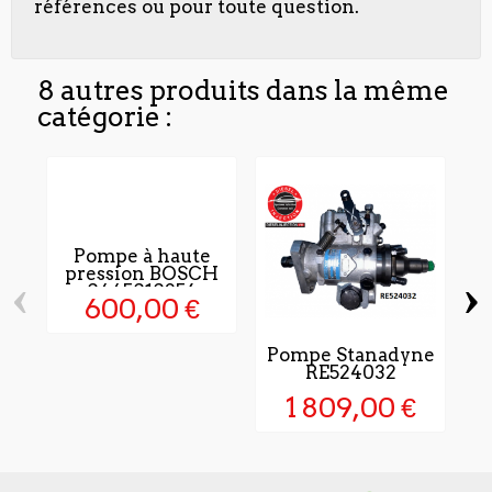
références ou pour toute question.
8 autres produits dans la même
catégorie :
Pompe à haute
pression BOSCH
‹
›
0445010256
600,00 €
Pompe Stanadyne
P
RE524032
1 809,00 €