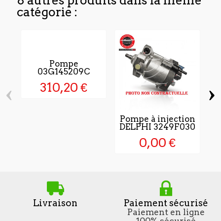
8 autres produits dans la même
catégorie :
Pompe
03G145209C
‹
›
310,20 €
Pompe à injection
P
DELPHI 3249F030
0,00 €
Livraison
Paiement sécurisé
Paiement en ligne
100% sécurisé