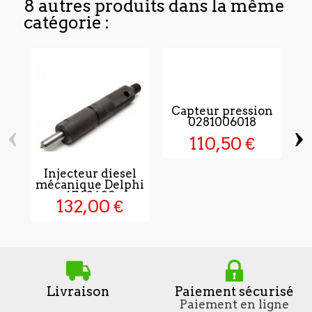
8 autres produits dans la même
catégorie :
Capteur pression
0281006018
‹
›
110,50 €
Injecteur diesel
P
mécanique Delphi
6760429
132,00 €
Livraison
Paiement sécurisé
Paiement en ligne