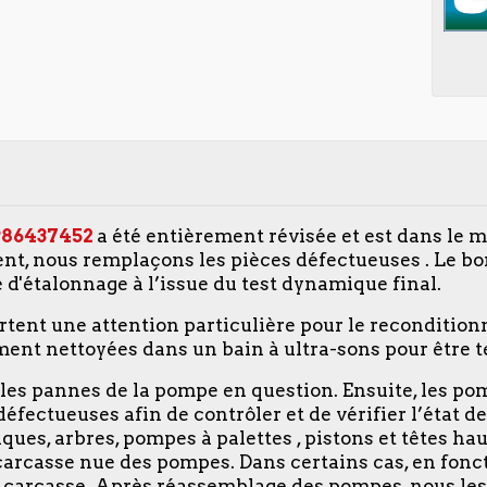
986437452
a été entièrement révisée et est dans le 
nt, nous remplaçons les pièces défectueuses . Le b
e d'étalonnage à l’issue du test dynamique final.
ortent une attention particulière pour le reconditio
ent nettoyées dans un bain à ultra-sons pour être te
u les pannes de la pompe en question. Ensuite, les p
s défectueuses afin de contrôler et de vérifier l’état
ues, arbres, pompes à palettes , pistons et têtes hau
la carcasse nue des pompes. Dans certains cas, en fonc
la carcasse. Après réassemblage des pompes, nous les