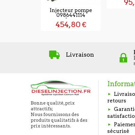
95,
ORI
Injecteur pompe
0986441114
exchange...
454,80 €
Livraison
Informa
Livraiso
retours
Bonne qualité, prix
Garanti
attractifs;
Nous fournissons des
satisfacti
produits qualitatifs à des
Paieme
prix intéressants.
sécurisé