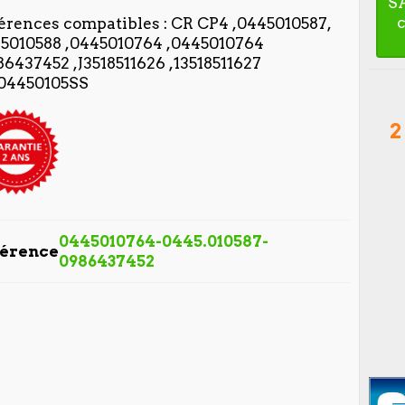
S
érences compatibles : CR CP4 ,0445010587,
5010588 ,0445010764 ,0445010764
86437452 ,J3518511626 ,13518511627
04450105SS
2
0445010764-0445.010587-
férence
0986437452