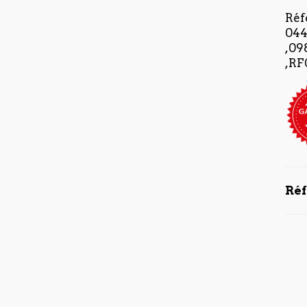
Réf
044
,09
,RF
Ré