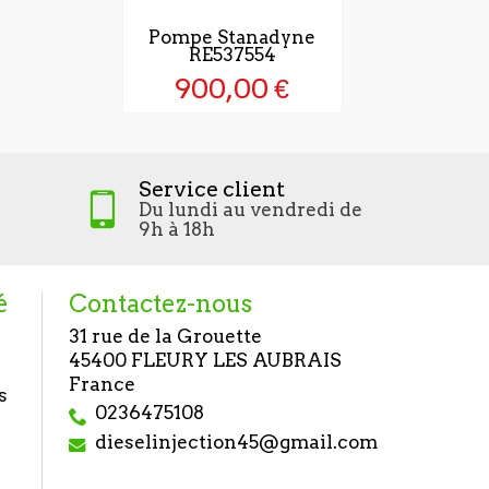
Pompe Stanadyne
Pompe à in
RE537554
046041598
2.5 T
900,00 €
1 142,
Service client
Du lundi au vendredi de
9h à 18h
é
Contactez-nous
31 rue de la Grouette
45400 FLEURY LES AUBRAIS
France
s
0236475108
dieselinjection45@gmail.com