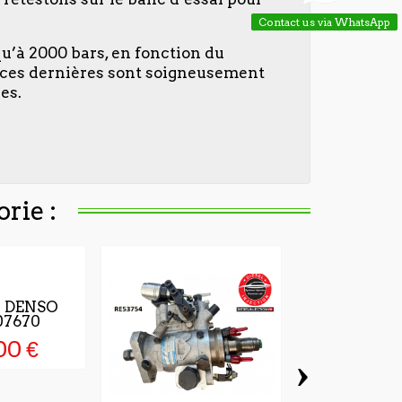
Contact us via WhatsApp
qu’à 2000 bars, en fonction du
, ces dernières sont soigneusement
es.
rie :
r DENSO
07670
00 €
›