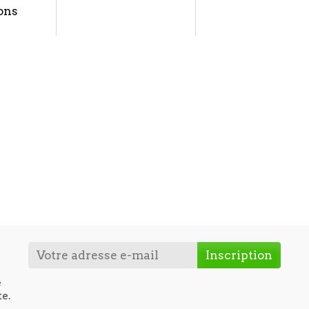
ons
e
te.