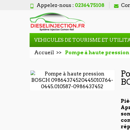
Appelez-nous :
0236475108
Con
VEHICULES DE TOURISME ET UTILIT
Accueil
Pompe à haute pressio
Po
B
Piè
Apr
son
con
rép