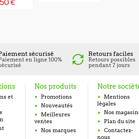
50 €
GINAL
Paiement sécurisé
Retours faciles
Paiement en ligne 100%
Retours possibles
sécurisé
pendant 7 jours
tions
Nos produits
Notre sociét
ns et
Promotions
Mentions
légales
Nouveautés
e
Nos magasin
Meilleures
on
Plan du site
ventes
nt
Nos marques
Contactez-
nous