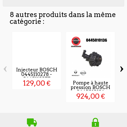
8 autres produits dans la même
catégorie :
‹
›
Injecteur BOSCH
0445110278 -
0445110277
129,00 €
Pompe à haute
P
pression BOSCH
0445010136
924,00 €
Neuve