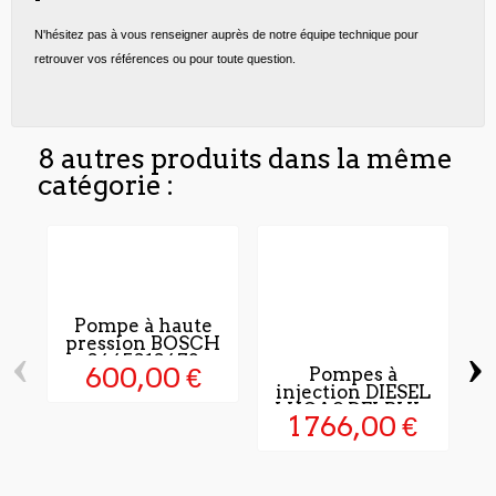
N'hésitez pas à vous renseigner auprès de notre équipe technique pour
retrouver vos références ou pour toute question.
8 autres produits dans la même
catégorie :
Pompe à haute
pression BOSCH
‹
›
0445010472
600,00 €
Pompes à
injection DIESEL
LUCAS DELPHI...
1 766,00 €
I