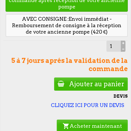
commande après réception de votre ancienne
pompe
AVEC CONSIGNE :Envoi immédiat -
Remboursement de consigne à la réception
de votre ancienne pompe (420 €)
5 à 7 jours aprés la validation de la
commande
Ajouter au panier
DEVIS
CLIQUEZ ICI POUR UN DEVIS
shopping_cart
Acheter maintenant