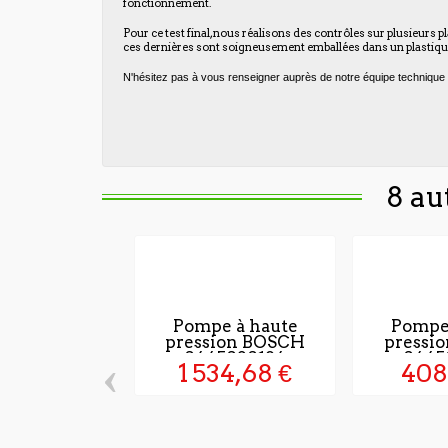
fonctionnement.
Pour ce test final, nous réalisons des contrôles sur plusieurs p
ces dernières sont soigneusement emballées dans un plastique 
N'hésitez pas à vous renseigner auprès de notre équipe technique 
8 au
Pompe à haute
Pompe
pression BOSCH
pressi
0445020184
0445
‹
1 534,68 €
408