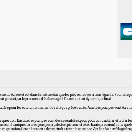
rement révisée et est dans le même état que les pièces neuves à tous égards. Pour cha
t garanti par le protocole d'étalonnage à l’issue du test dynamique final.
culière pour le reconditionnement de chaque pièce traitée. Ainsi, les pompes vont être 
 question. Ensuite, les pompes sont désassemblées, pour pouvoir identifier et isoler les 
es mécaniques, arbres, pompes à palettes , pistons et têtes haute pression) ainsi que les 
e en question, il est nécessaire de repeindre toute la carcasse. Après réassemblage des 