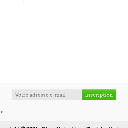
e
te.