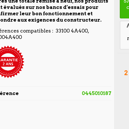
ès une totale remise à neuf, nos produits
S
t évalués sur nos bancs d’essais pour
firmer leur bon fonctionnement et
ondre aux exigences du constructeur.
érences compatibles : 33100 4A400,
1004A400
2
férence
0445010187