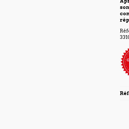
Apr
son
con
rép
Réf
33
Ré