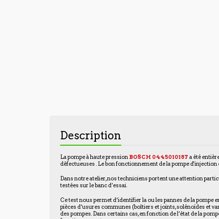
Description
La pompe à haute pression
BOSCH
0445010187
a été entiè
défectueuses . Le bon fonctionnement de la pompe d'injection es
Dans notre atelier, nos techniciens portent une attention parti
testées sur le banc d’essai.
Ce test nous permet d’identifier la ou les pannes de la pompe en
pièces d’usures communes (boîtiers et joints, solénoïdes et vann
des pompes. Dans certains cas, en fonction de l’état de la pomp