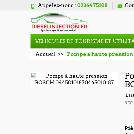
Appelez-nous :
0236475108
Con
VEHICULES DE TOURISME ET UTILIT
Accueil
Pompe à haute pression
Po
B
Eta
REC
Piè