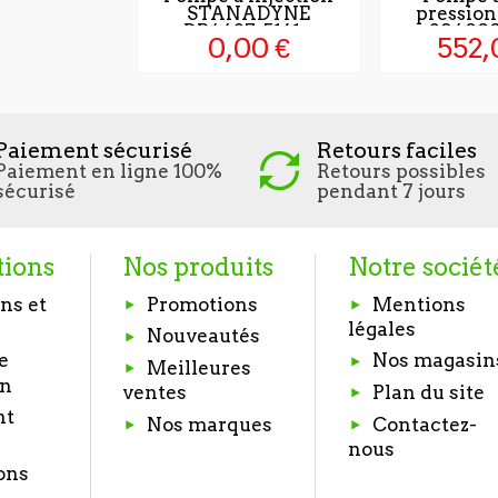
STANADYNE
pressio
DB4427-5161...
294000
0,00 €
552,
Paiement sécurisé
Retours faciles
Paiement en ligne 100%
Retours possibles
sécurisé
pendant 7 jours
tions
Nos produits
Notre sociét
ns et
Promotions
Mentions
légales
Nouveautés
e
Nos magasin
Meilleures
on
Plan du site
ventes
nt
Nos marques
Contactez-
nous
ons