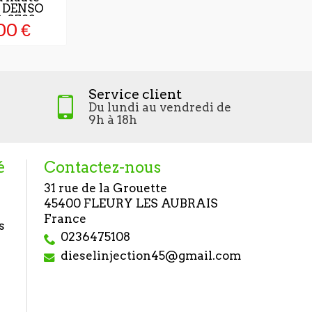
n DENSO
044511
-0782
00 €
135,0
Service client
Du lundi au vendredi de
9h à 18h
é
Contactez-nous
31 rue de la Grouette
45400 FLEURY LES AUBRAIS
France
s
0236475108
dieselinjection45@gmail.com