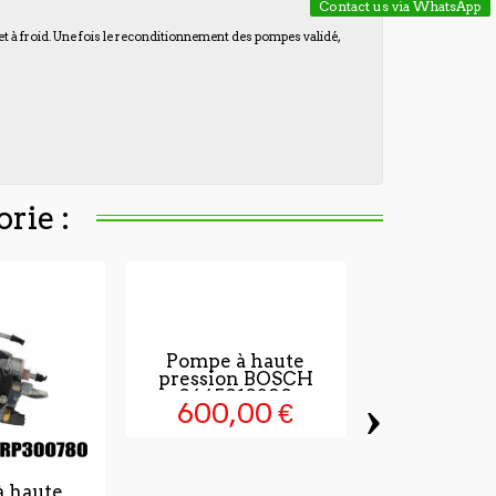
Contact us via WhatsApp
 et à froid. Une fois le reconditionnement des pompes validé,
rie :
Pompe à haute
pression BOSCH
0445010390
›
600,00 €
 haute
Injecteur