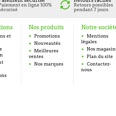
Paiement sécurisé
Retours faciles
Paiement en ligne 100%
Retours possibles
sécurisé
pendant 7 jours
tions
Nos produits
Notre sociét
ns et
Promotions
Mentions
légales
Nouveautés
e
Nos magasin
Meilleures
on
Plan du site
ventes
nt
Nos marques
Contactez-
nous
ons