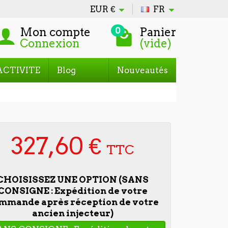
EUR
€
FR
Mon compte
Panier
0
Connexion
(vide)
ACTIVITE
Blog
Nouveautés
327,60 €
TTC
CHOISISSEZ UNE OPTION (SANS
CONSIGNE : Expédition de votre
mmande après réception de votre
ancien injecteur)