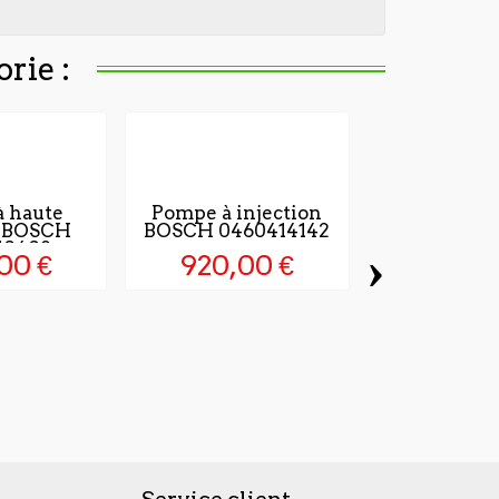
rie :
 haute
Pompe à injection
n BOSCH
BOSCH 0460414142
10408
›
00 €
920,00 €
Pompe à 
pression
044501
408,0