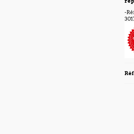
rép
-Ré
301
Ré