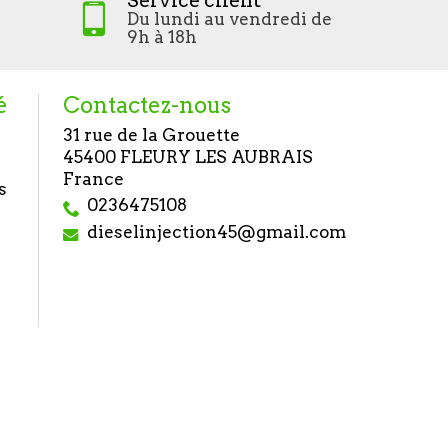
Service client
Du lundi au vendredi de
9h à 18h
é
Contactez-nous
31 rue de la Grouette
45400 FLEURY LES AUBRAIS
France
s
0236475108
dieselinjection45@gmail.com