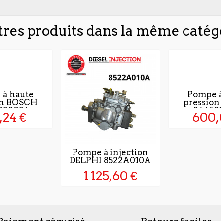
tres produits dans la même catégo
 à haute
Pompe à
on BOSCH
pressio
020026
04450
,24 €
600,
Pompe à injection
DELPHI 8522A010A
1 125,60 €