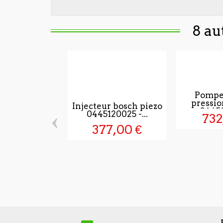
8 au
Pompe
pressi
Injecteur bosch piezo
0445
‹
0445120025 -...
732
377,00 €