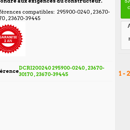
ondre aux exigences du constructeur.
S
férences compatibles: 295900-0240 , 23670-
70 , 23670-39445
DCRI200240 295900-0240 , 23670-
férence
1 -
30170 , 23670-39445