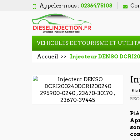
Appelez-nous :
0236475108
Con
VEHICULES DE TOURISME ET UTILIT
Accueil
Injecteur DENSO DCRI2
In
Eta
REC
Piè
Apr
son
con