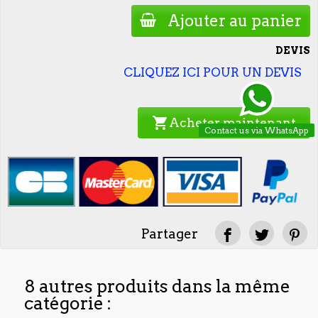
Ajouter au panier
DEVIS
CLIQUEZ ICI POUR UN DEVIS
shopping_cart
Acheter maintenant
Contact us via WhatsApp
Partager
8 autres produits dans la même
catégorie :