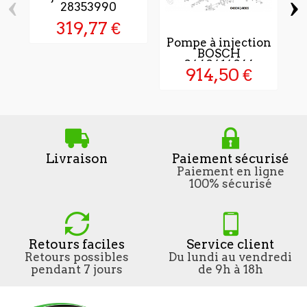
‹
›
28353990
319,77 €
Pompe à injection
I
BOSCH
0460414066
914,50 €
Livraison
Paiement sécurisé
Paiement en ligne
100% sécurisé
Retours faciles
Service client
Retours possibles
Du lundi au vendredi
pendant 7 jours
de 9h à 18h