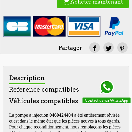
shopping_cart
Acheter maintenant
Partager
Description
Reference compatibles
Véhicules compatibles
Contact us via WhatsApp
La pompe à injection
0460424404
a été entièrement révisée
et est dans le même état que les pièces neuves à tous égards.
Pour chaque reconditionnement, nous remplaçons les pièces