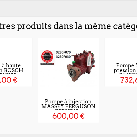
tres produits dans la même catégo
 à haute
Pompe à
on BOSCH
pressio
010120
04450
,00 €
732,
Pompe à injection
MASSEY FERGUSON
PERKINS...
600,00 €