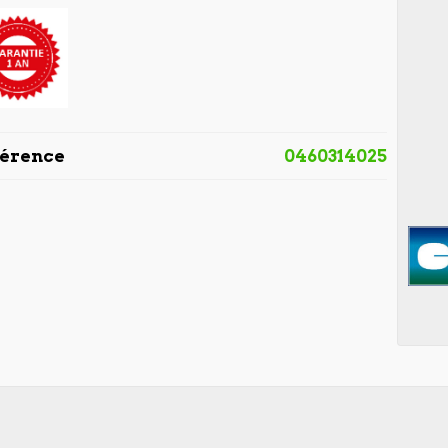
férence
0460314025