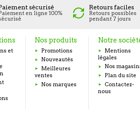
Paiement sécurisé
Retours faciles
Paiement en ligne 100%
Retours possibles
sécurisé
pendant 7 jours
tions
Nos produits
Notre sociét
ns et
Promotions
Mentions
légales
Nouveautés
e
Nos magasin
Meilleures
on
Plan du site
ventes
nt
Nos marques
Contactez-
nous
ons