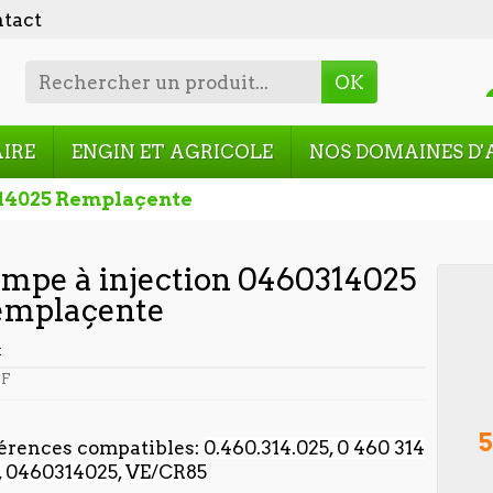
tact
OK
AIRE
ENGIN ET AGRICOLE
NOS DOMAINES D'
314025 Remplaçente
mpe à injection 0460314025
emplaçente
t
F
5
érences compatibles:
0.460.314.025, 0 460 314
, 0460314025, VE/CR85