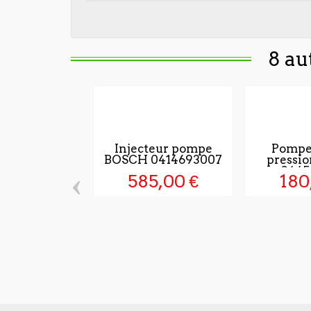
8 au
Injecteur pompe
Pompe
BOSCH 0414693007
pressi
0445
‹
585,00 €
180