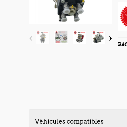
‹
›
Ré
Véhicules compatibles