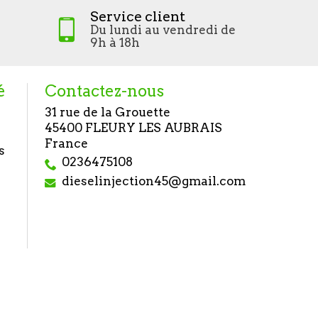
Service client
Du lundi au vendredi de
9h à 18h
é
Contactez-nous
31 rue de la Grouette
45400 FLEURY LES AUBRAIS
France
s
0236475108
dieselinjection45@gmail.com