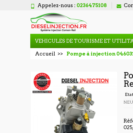
Appelez-nous :
0236475108
Con
VEHICULES DE TOURISME ET UTILIT
Accueil
Pompe à injection 0460
Po
R
Eta
NEU
Réf
025