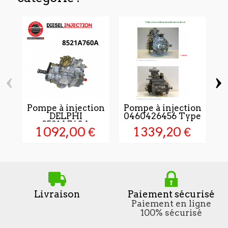
‹
›
Pompe à injection
Pompe à injection
DELPHI
0460426456 Type
8521A760A
sans...
1 092,00 €
1 339,20 €
Livraison
Paiement sécurisé
Paiement en ligne
100% sécurisé