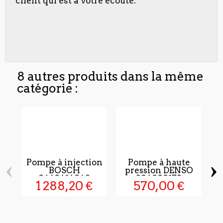
client qui est à votre écoute.
8 autres produits dans la même
catégorie :
‹
›
Pompe à injection
Pompe à haute
BOSCH
pression DENSO
0460414048
294000172
1 288,20 €
570,00 €
P